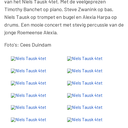
Het trio bestaat uit de zangeres Martina Effy
Bergonzoni, gitarist Joy Goh en percussionist Alaor
Soares. Een prachtig concert.
Foto's: Cees Duindam