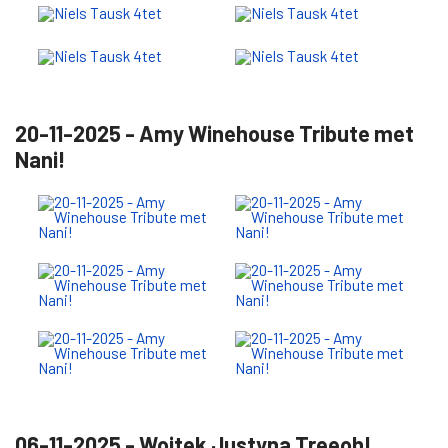
4 december 2025 - Niels Tausk 4tet
Afgelopen donderdagavond was het swingen bij Mr.
Jazz in de kelder van Uffies in Zutphen op de klanken
van het Niels Tausk 4tet. Met de veelgeprezen
Timothy Banchet op piano, Steve Zwanink op bas,
Niels Tausk op trompet en bugel en Alexia Harpa op
drums. Een mooie concert met stevig percussie van de
jonge Roemeense Alexia.
Foto's: Cees Duindam